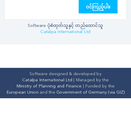
ဝင်ကြည့်ပါ။
Software ပုံစံထုတ်သူနှင့် တည်ထောင်သူ
Catalpa International Ltd
Software designed & developed by
Catalpa International Ltd
|
Managed by the
Ministry of Planning and Finance
| Funded by the
European Union
and the
Government of Germany (via GIZ)