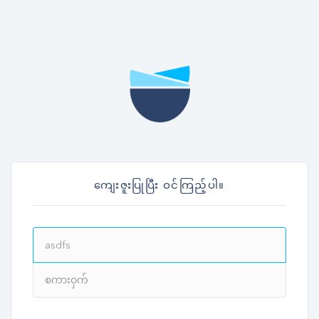
ကျေးဇူးပြုပြီး ဝင်ကြည့်ပါ။